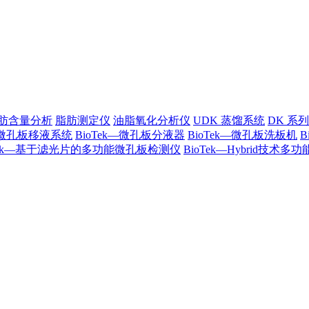
肪含量分析
脂肪测定仪
油脂氧化分析仪
UDK 蒸馏系统
DK 系
k—微孔板移液系统
BioTek—微孔板分液器
BioTek—微孔板洗板机
oTek—基于滤光片的多功能微孔板检测仪
BioTek—Hybrid技术