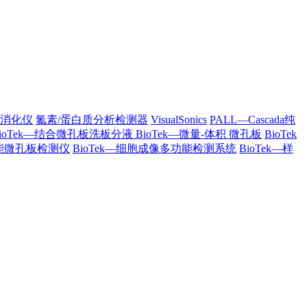
列消化仪
氮素/蛋白质分析检测器
VisualSonics
PALL—Cascada纯
BioTek—结合微孔板洗板分液
BioTek—微量-体积 微孔板
BioTek
多功能微孔板检测仪
BioTek—细胞成像多功能检测系统
BioTek—样